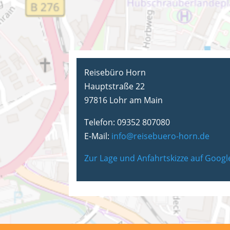
Reisebüro Horn
Hauptstraße 22
97816 Lohr am Main
Telefon: 09352 807080
E-Mail:
info@reisebuero-horn.de
Zur Lage und Anfahrtskizze auf Goog