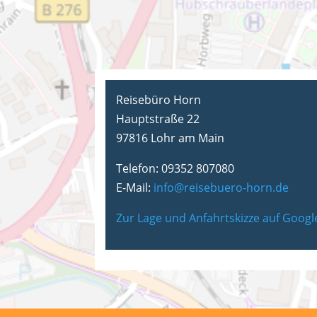
Reisebüro Horn
Hauptstraße 22
97816 Lohr am Main
Telefon: 09352 807080
E-Mail:
info@reisebuero-horn.de
Zur Lage und Anfahrtskizze auf Goog